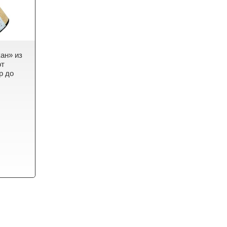
ан» из
от
р до